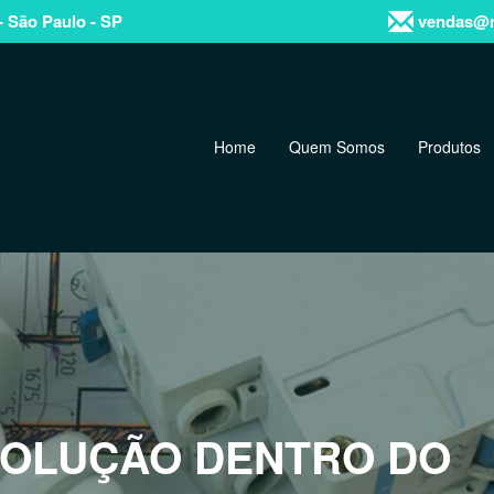
- São Paulo - SP
vendas@m
Home
Quem Somos
Produtos
OS MATERIAIS