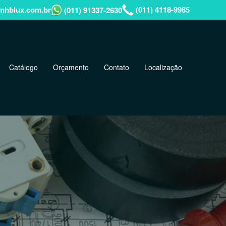
hblux.com.br
(011) 4118-9985
(011) 91337-2630
Catálogo
Orçamento
Contato
Localização
Next