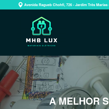
Avenida Ragueb Chohfi, 726 - Jardim Três Marias 
Previous
DISTRIBUÍM